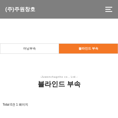
(주)주원창호
블라인드 부속
든든한 당신의 파트너로 곁에 있겠습니다.
어닝부속
블라인드 부속
블라인드 부속
Total 0건
1 페이지