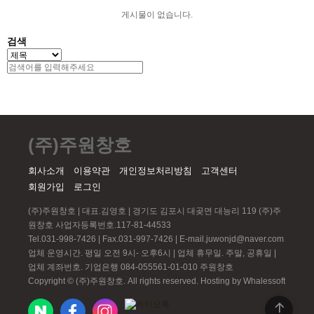
게시물이 없습니다.
검색
(주)주원창호
회사소개
이용약관
개인정보처리방침
고객센터
회원가입
로그인
(주)주원창호 | 대표.김영호 | 경기도 김포시 대곶면 대능리 119 (주)주
원창호 사업자등록번호.117-81-44533
Tel.031-998-7426 | Fax.031-997-7426 | E-mail.juwonjd@naver.com
업체 운영시간. 평일 오전 9시- 오후6시 | 업체 휴무일. 주말, 공휴일 |
업체 계좌번호. 기업은행 084-055561-01-010 주원창호
Copyright © (주)주원창호. All rights reserved.
Hosting by Whalessoft